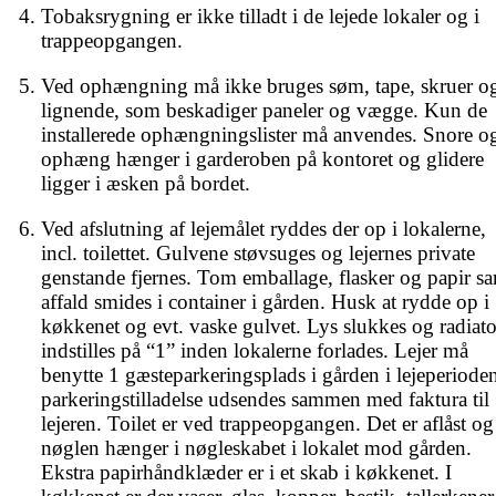
Tobaksrygning er ikke tilladt i de lejede lokaler og i 
trappeopgangen. 
Ved ophængning må ikke bruges søm, tape, skruer og
lignende, som beskadiger paneler og vægge. Kun de 
installerede ophængningslister må anvendes. Snore og
ophæng hænger i garderoben på kontoret og glidere 
ligger i æsken på bordet. 
Ved afslutning af lejemålet ryddes der op i lokalerne, 
incl. toilettet. Gulvene støvsuges og lejernes private 
genstande fjernes. Tom emballage, flasker og papir sa
affald smides i container i gården. Husk at rydde op i 
køkkenet og evt. vaske gulvet. Lys slukkes og radiator
indstilles på “1” inden lokalerne forlades. Lejer må 
benytte 1 gæsteparkeringsplads i gården i lejeperioden
parkeringstilladelse udsendes sammen med faktura til 
lejeren. Toilet er ved trappeopgangen. Det er aflåst og 
nøglen hænger i nøgleskabet i lokalet mod gården. 
Ekstra papirhåndklæder er i et skab i køkkenet. I 