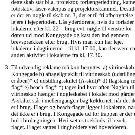
dette skab står bl.a. projektor, forlængerledning, kamer
fotostativ, laser-vaterpas og projektorskammel. Desud
er der en nøgle til skab nr. 3, der er til fri afbenyttelse f
lejere i lejeperioden. Lås yderdørene, hvis du forlader 
lokalerne efter kl. 22 – brug evt. nøgle til venstre for 
døren ud mod Kongegade og kast den ind gennem 
brevsprækken efter brug. Hvis man kun har lejet 
lokalerne i dagtimerne – til kl. 17.00, kan der være en
anden aktivitet i lokalerne fra kl. 17.30.
Til udvendig reklame må kun benyttes: a) vitrineskab i
Kongegade b) aftageligt skilt til vitrineskab (udstilling
er åben)* c) udstillingsskiltet (A-skilt)* d) flagstang m
flag* e) beach-flag* *) tages ind hver aften Nøglen til 
vitrineskab hænger i nøgleskabet i lokalet mod gården
A-skiltet står i mellemgangen bag køkkenet, når det ik
er i brug. Flaget og beach-flaget ligger i lokalerne, når
det ikke er i brug. I Kongegade ud for trappen er der e
hul i brolægningen. Heri sættes træklods til beach-
flaget. Flaget sættes i ringholdere ved hoveddøren.​ 