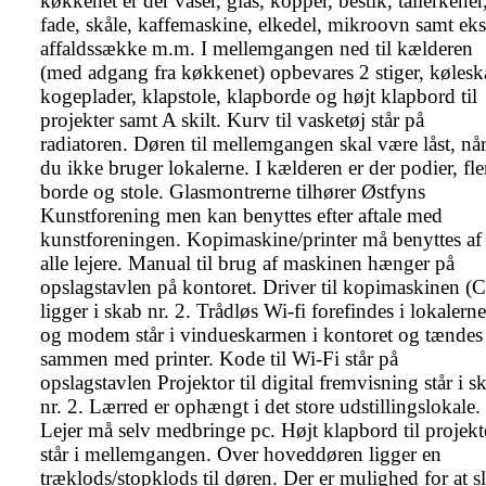
køkkenet er der vaser, glas, kopper, bestik, tallerkener,
fade, skåle, kaffemaskine, elkedel, mikroovn samt ekst
affaldssække m.m. I mellemgangen ned til kælderen 
(med adgang fra køkkenet) opbevares 2 stiger, køleska
kogeplader, klapstole, klapborde og højt klapbord til 
projekter samt A skilt. Kurv til vasketøj står på 
radiatoren. Døren til mellemgangen skal være låst, når
du ikke bruger lokalerne. I kælderen er der podier, fler
borde og stole. Glasmontrerne tilhører Østfyns 
Kunstforening men kan benyttes efter aftale med 
kunstforeningen. Kopimaskine/printer må benyttes af 
alle lejere. Manual til brug af maskinen hænger på 
opslagstavlen på kontoret. Driver til kopimaskinen (C
ligger i skab nr. 2. Trådløs Wi-fi forefindes i lokalerne 
og modem står i vindueskarmen i kontoret og tændes 
sammen med printer. Kode til Wi-Fi står på 
opslagstavlen Projektor til digital fremvisning står i sk
nr. 2. Lærred er ophængt i det store udstillingslokale. 
Lejer må selv medbringe pc. Højt klapbord til projekte
står i mellemgangen. Over hoveddøren ligger en 
træklods/stopklods til døren. Der er mulighed for at sl